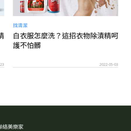
找清潔
精
白衣服怎麼洗？這招衣物除漬精呵
護不怕髒
-23
2022-05-03
聯絡美樂家