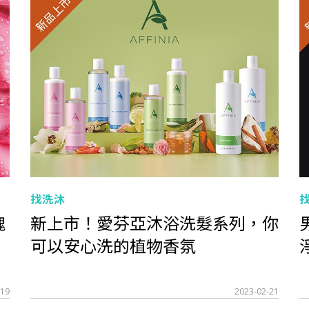
找洗沐
瑰
新上市！愛芬亞沐浴洗髮系列，你
可以安心洗的植物香氛
-19
2023-02-21