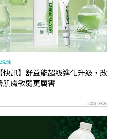
找洗沐
【快訊】舒益能超級進化升級，改
善肌膚敏弱更厲害
2023-09-20