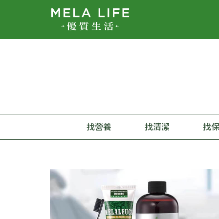
找營養
找清潔
找