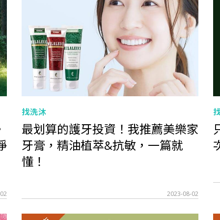
找洗沐
》
最划算的護牙投資！我推薦美樂家
淨
牙膏，精油植萃&抗敏，一篇就
懂！
-02
2023-08-02