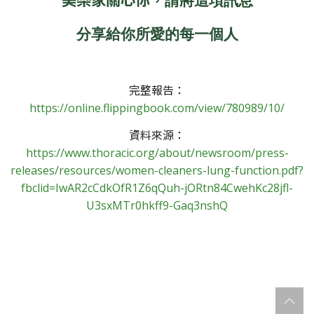
分享給你所愛的每一個人
完整報告：
https://online.flippingbook.com/view/780989/10/
資料來源：
https://www.thoracic.org/about/newsroom/press-
releases/resources/women-cleaners-lung-function.pdf?
fbclid=IwAR2cCdkOfR1Z6qQuh-jORtn84CwehKc28jfl-
U3sxMTr0hkff9-Gaq3nshQ