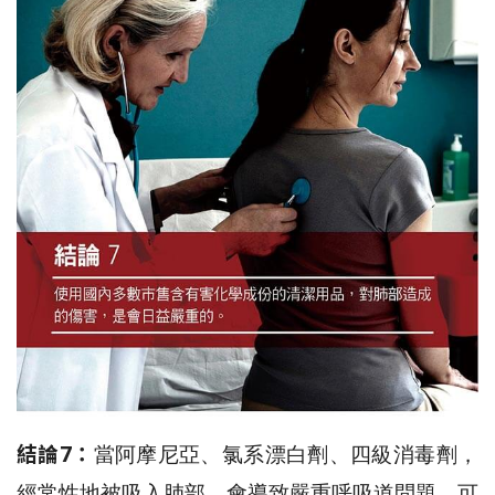
結論7：
當阿摩尼亞、氯系漂白劑、四級消毒劑，
經常性地被吸入肺部，會導致嚴重呼吸道問題，可